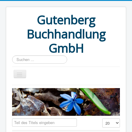
Gutenberg
Buchhandlung
GmbH
Suchen
...
Home
Teil des Titels eingeben
Anzeige #